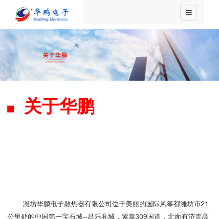
关于华鹏
潍坊华鹏电子散热器有限公司位于美丽的国际风筝都潍坊市21
公里处的中国第一宝石城--昌乐县城，紧靠309国道，北面有济青高