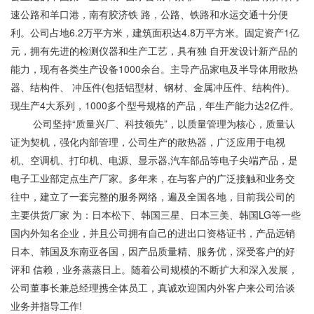
速公路和羊口港，南有胶济铁 路，公路、铁路和水运交通十分便
利。公司占地6.2万平方米，建筑面积达4.8万平方米。固定资产1亿
元，拥有先进的检测仪器和生产工艺，具有独 自开发设计新产品的
能力，现有各类生产设备1000余台。主导产品家电及半导体用散热
器、结构件、 冲压件(包括铝型材、钢材、金属冲压件、结构件)。
现生产4大系列，1000多个型号规格的产品，年生产能力达2亿件。
公司坚持“质量兴厂、科技领先”，以质量管理为核心，质量认
证为契机，强化内部管理，公司生产的散热器，广泛应用于电视
机、空调机、打印机、电源、显示器,汽车部品等电子尖端产品，是
电子工业部定点生产厂家。多年来，在与客户的广泛接触和业务交
往中，建立了一套完整的服务网络，遍及全国各地，目前我公司的
主要供货厂家 为：日本松下、韩国三星、日本三美、韩国LG等一些
国内外知名企业，并且公司拥有自己的进出口资格证书，产品远销
日本、韩国及东南亚各国，因产品质量精、服务优，深受客户的好
评和 信赖，业务蒸蒸日上。随着公司规模的不断扩大和深入发展，
公司董事长兼总经理携全体员工，真诚欢迎国内外客户来公司洽谈
业务并指导工作!